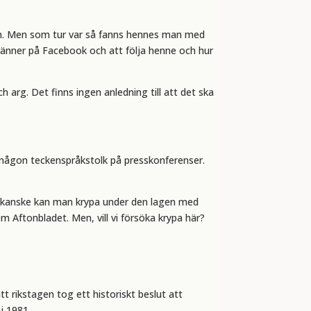
efin. Men som tur var så fanns hennes man med
v vänner på Facebook och att följa henne och hur
h arg. Det finns ingen anledning till att det ska
nns någon teckenspråkstolk på presskonferenser.
ske, kanske kan man krypa under den lagen med
 Aftonbladet. Men, vill vi försöka krypa här?
 att rikstagen tog ett historiskt beslut att
aj 1981.