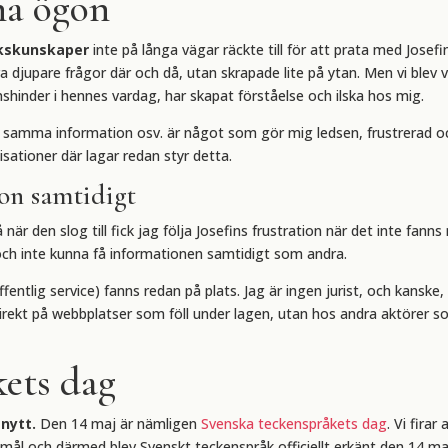
na ögon
åkskunskaper
inte på långa vägar räckte till för att prata med Jos
ågra djupare frågor där och då, utan skrapade lite på ytan. Men vi ble
nshinder i hennes vardag, har skapat förståelse och ilska hos mig.
till samma information osv. är något som gör mig ledsen, frustrerad oc
nisationer där lagar redan styr detta.
on samtidigt
 när den slog till fick jag följa Josefins frustration när det inte fa
 och inte kunna få informationen samtidigt som andra.
offentlig service) fanns redan på plats. Jag är ingen jurist, och kan
ekt på webbplatser som föll under lagen, utan hos andra aktörer som
kets dag
 nytt.
Den 14 maj är nämligen
S
venska teckenspråkets dag
. Vi firar
mål och därmed blev Svenskt teckenspråk officiellt erkänt den 14 m