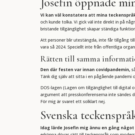
Josefin öppnade mi
Vi kan väl konstatera att mina teckenspr
och kunde tolka. Vi gick väl inte direkt in på n
bristande tillgänglighet skapar ständiga funktio
Att personer blir utestängda, inte får tillgång 
vara så 2024. Speciellt inte från offentliga orga
Rätten till samma informati
Den där festen var innan covidpandemin,
så
Tänk dig själv att sitta i en pågående pandemi
DOS-lagen (Lagen om tillgänglighet till digital 
argument att presskonferenserna inte sändes dir
För mig är svaret ett solklart nej.
Svenska teckensprå
Idag lärde Josefin mig ännu en gång något
erkönna dövas rätt till teckenspråk som moders