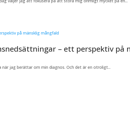
ag väljer jag att fokusera på att störa mig orimligt mycket på en...
nsnedsättningar – ett perspektiv på
ra när jag berättar om min diagnos. Och det är en otroligt...