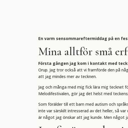
En varm sensommareftermiddag på en fest 
Mina alltför små er
Första gången jag kom i kontakt med tec
Orup. Jag tror också att vi framförde den på nå
att jag mindes mer av tecknen.
Jag och många med mig fick lära mig tecknet för
Melodifestivalen, gör jag det helst med teckensp
Som förälder till ett barn med autism och språk
inte var särskilt intresserad av det heller, så v
är något jag önskar att jag kunde. Men något ja