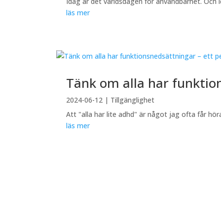
Idag är det världsdagen för användbarhet. Och id
läs mer
Tänk om alla har funktio
2024-06-12
|
Tillgänglighet
Att "alla har lite adhd" är något jag ofta får hö
läs mer