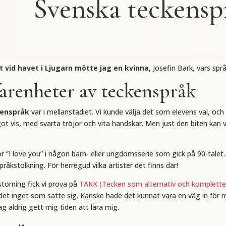
Svenska teckensp
vid havet i Ljugarn mötte jag en kvinna,
Josefin Bark, vars spr
farenheter av teckenspråk
kenspråk
var i mellanstadiet. Vi kunde välja det som elevens val, och
got vis, med svarta tröjor och vita handskar. Men just den biten ka
 ”I love you” i någon barn- eller ungdomsserie som gick på 90-talet.
råkstolkning. För herregud vilka artister det finns där!
störning fick vi prova på
TAKK (Tecken som alternativ och komplett
ar det inget som satte sig. Kanske hade det kunnat vara en väg in för 
g aldrig gett mig tiden att lära mig.