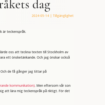
råkets dag
2024-05-14
|
Tillgänglighet
åk är teckenspråk.
 lärde oss att teckna texten till Stockholm av
n vara ett önsketänkande. Och jag önskar också
 Och de få gånger jag tittar på
erande kommunikat
ion)
. Men eftersom vår son
mig att lära mig teckenspråk på riktigt. För det