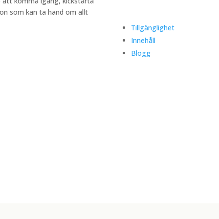
lp att komma igång, kickstarta
någon som kan ta hand om allt
Tillgänglighet
Innehåll
Blogg