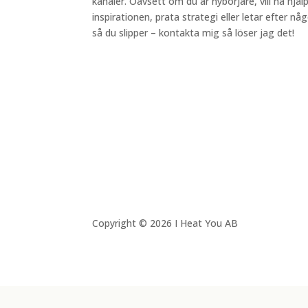
kanaler. Oavsett om du är nybörjare, vill ha hjä
inspirationen, prata strategi eller letar efter 
så du slipper – kontakta mig så löser jag det!
Copyright © 2026 I Heat You AB