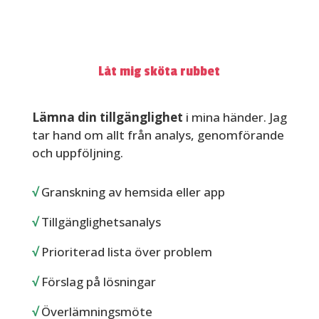
Allt inkluderat
från
900 kr
/timme
Låt mig sköta rubbet
Lämna din tillgänglighet
i mina händer. Jag
tar hand om allt från analys, genomförande
och uppföljning.
√
Granskning av hemsida eller app
√
Tillgänglighetsanalys
√
Prioriterad lista över problem
√
Förslag på lösningar
√
Överlämningsmöte