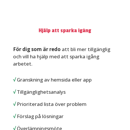
Kom igång
från
15 000 kr
ex moms
Hjälp att sparka igång
För dig som är redo
att bli mer tillgänglig
och vill ha hjälp med att sparka igång
arbetet.
√
Granskning av hemsida eller app
√
Tillgänglighetsanalys
√
Prioriterad lista över problem
√
Förslag på lösningar
√
Överlämningsmöte